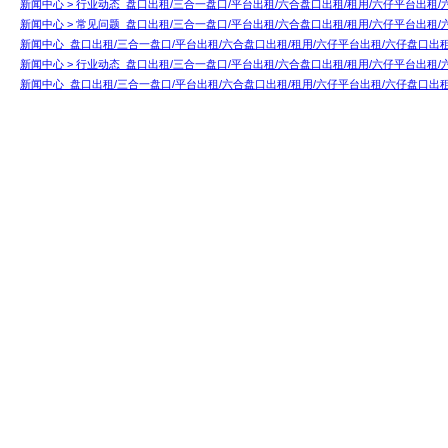
新闻中心 > 行业动态_盘口出租/三合一盘口/平台出租/六合盘口出租/租用/六仔平台出租
新闻中心 > 常见问题_盘口出租/三合一盘口/平台出租/六合盘口出租/租用/六仔平台出租
新闻中心_盘口出租/三合一盘口/平台出租/六合盘口出租/租用/六仔平台出租/六仔盘口出
新闻中心 > 行业动态_盘口出租/三合一盘口/平台出租/六合盘口出租/租用/六仔平台出租
新闻中心_盘口出租/三合一盘口/平台出租/六合盘口出租/租用/六仔平台出租/六仔盘口出