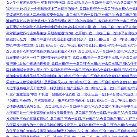
女大学生被老鼠咬右手 室友:嘴唇有伤口_盘口出租/三合一盘口/平台出租/六合盘口出租/
我不在乎她,而另一个侧福晋怀上了果郡王的孩子_盘口出租/三合一盘口/平台出租/六合盘
美议员声称中国大蒜构成国家安全风险!_盘口出租/三合一盘口/平台出租/六合盘口出租/
谁知只有10块钱,把女孩付出了辛苦和爱心养了2年的狗卖掉了_盘口出租/三合一盘口/平
麦可思研究院副院长马妍:大学生已经成为农村振兴新力量_盘口出租/三合一盘口/平台出租
谢尔顿连续四枪击倒芬莱森,男朋友喊道:你为什么开枪?_盘口出租/三合一盘口/平台出租
廖崴的记忆力、理解力和逻辑能力远远超过同龄的孩子_盘口出租/三合一盘口/平台出租/
2023中国科技之旅_盘口出租/三合一盘口/平台出租/六合盘口出租/租用/六仔平台出租/
泼天富贵什么时候才能轮到我,我买彩票还不行?_盘口出租/三合一盘口/平台出租/六合盘
现在事情已经不一样了,那些孩子已经毕业了_盘口出租/三合一盘口/平台出租/六合盘口出
银行家也是这个市场的投资者_盘口出租/三合一盘口/平台出租/六合盘口出租/租用/六仔
双11电商盛会优惠力度如何?_盘口出租/三合一盘口/平台出租/六合盘口出租/租用/六仔
对加拿大技术移民移民的详细解读_盘口出租/三合一盘口/平台出租/六合盘口出租/租用/
周生如故人物设定得很好,是悲剧的天花板_盘口出租/三合一盘口/平台出租/六合盘口出租
习近平视察哈尔滨工程大学：科技创新引领产业振兴_盘口出租/三合一盘口/平台出租/六
印度产业重塑迎“中国 1”机遇，但挑战不容忽视_盘口出租/三合一盘口/平台出租/六合盘
华为推出MateX5，再次震撼市场，用户抢购热情高涨_盘口出租/三合一盘口/平台出租/
吴倩说她想念她的女儿。_盘口出租/三合一盘口/平台出租/六合盘口出租/租用/六仔平台
六仔出租是一个专业完整的在线投注服务平台_盘口出租/三合一盘口/平台出租/六合盘口出
投资理财平台的优势有哪些?_盘口出租/三合一盘口/平台出租/六合盘口出租/租用/六仔
六仔网投出租作为一个值得信赖的网络投资平台_盘口出租/三合一盘口/平台出租/六合盘口
六仔平台为广大租客提供更加便捷和经济的出租方式_盘口出租/三合一盘口/平台出租/六