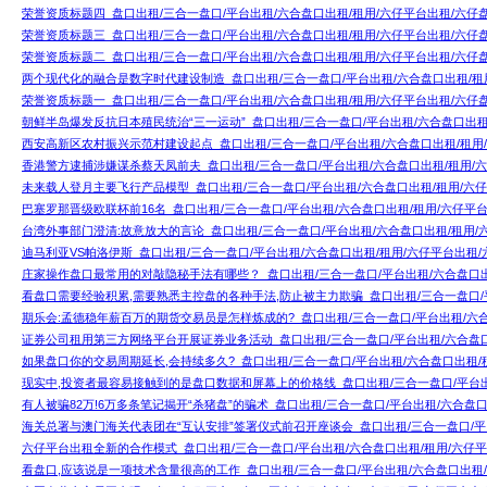
荣誉资质标题四_盘口出租/三合一盘口/平台出租/六合盘口出租/租用/六仔平台出租/六
荣誉资质标题三_盘口出租/三合一盘口/平台出租/六合盘口出租/租用/六仔平台出租/六
荣誉资质标题二_盘口出租/三合一盘口/平台出租/六合盘口出租/租用/六仔平台出租/六
两个现代化的融合是数字时代建设制造_盘口出租/三合一盘口/平台出租/六合盘口出租/租
荣誉资质标题一_盘口出租/三合一盘口/平台出租/六合盘口出租/租用/六仔平台出租/六
朝鲜半岛爆发反抗日本殖民统治“三一运动”_盘口出租/三合一盘口/平台出租/六合盘口出
西安高新区农村振兴示范村建设起点_盘口出租/三合一盘口/平台出租/六合盘口出租/租用
香港警方逮捕涉嫌谋杀蔡天凤前夫_盘口出租/三合一盘口/平台出租/六合盘口出租/租用/
未来载人登月主要飞行产品模型_盘口出租/三合一盘口/平台出租/六合盘口出租/租用/六
巴塞罗那晋级欧联杯前16名_盘口出租/三合一盘口/平台出租/六合盘口出租/租用/六仔平
台湾外事部门澄清:故意放大的言论_盘口出租/三合一盘口/平台出租/六合盘口出租/租用
迪马利亚VS帕洛伊斯_盘口出租/三合一盘口/平台出租/六合盘口出租/租用/六仔平台出租
庄家操作盘口最常用的对敲隐秘手法有哪些？_盘口出租/三合一盘口/平台出租/六合盘口出
看盘口需要经验积累,需要熟悉主控盘的各种手法,防止被主力欺骗_盘口出租/三合一盘口/
期乐会:孟德稳年薪百万的期货交易员是怎样炼成的?_盘口出租/三合一盘口/平台出租/六
证券公司租用第三方网络平台开展证券业务活动_盘口出租/三合一盘口/平台出租/六合盘口
如果盘口你的交易周期延长,会持续多久?_盘口出租/三合一盘口/平台出租/六合盘口出租
现实中,投资者最容易接触到的是盘口数据和屏幕上的价格线_盘口出租/三合一盘口/平台出
有人被骗82万!6万多条笔记揭开“杀猪盘”的骗术_盘口出租/三合一盘口/平台出租/六合盘
海关总署与澳门海关代表团在“互认安排”签署仪式前召开座谈会_盘口出租/三合一盘口/平
六仔平台出租全新的合作模式_盘口出租/三合一盘口/平台出租/六合盘口出租/租用/六仔
看盘口,应该说是一项技术含量很高的工作_盘口出租/三合一盘口/平台出租/六合盘口出租