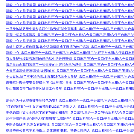
新闻中心 > 常见问题_盘口出租/三合一盘口/平台出租/六合盘口出租/租用/六仔平台出租
新闻中心 > 常见问题_盘口出租/三合一盘口/平台出租/六合盘口出租/租用/六仔平台出租
新闻中心 > 常见问题_盘口出租/三合一盘口/平台出租/六合盘口出租/租用/六仔平台出租
新闻中心 > 常见问题_盘口出租/三合一盘口/平台出租/六合盘口出租/租用/六仔平台出租
一旦身体缺乏维生素B,这四个“信号灯”就会亮起来_盘口出租/三合一盘口/平台出租/六合
彩票中奖后兑奖流程_盘口出租/三合一盘口/平台出租/六合盘口出租/租用/六仔平台出租
新闻中心 > 常见问题_盘口出租/三合一盘口/平台出租/六合盘口出租/租用/六仔平台出租
俞敏洪说不太喜欢狂飙,这个话题瞬间成了微博的热门话题_盘口出租/三合一盘口/平台出租
新闻中心_盘口出租/三合一盘口/平台出租/六合盘口出租/租用/六仔平台出租/六仔盘口出
有人质疑张檬是否利用自己的私生活进行营销_盘口出租/三合一盘口/平台出租/六合盘口出
雷总提前向我们透露了一些重要的内容和自己的感受_盘口出租/三合一盘口/平台出租/六
今天三条高铁开通|高铁|龙岩|汕尾_盘口出租/三合一盘口/平台出租/六合盘口出租/租用
中央媒体:除了不干净的雪,本溪花28亿元令人质疑_盘口出租/三合一盘口/平台出租/六合
谢安琪叶璇余安安关智斌主演《法与情》首播_盘口出租/三合一盘口/平台出租/六合盘口出
明山商家负责门前责任区除雪工作多年_盘口出租/三合一盘口/平台出租/六合盘口出租/租
高先生为什么能奇迹般地转危为安?_盘口出租/三合一盘口/平台出租/六合盘口出租/租用
“订婚强奸案”一样,女方录音敲诈,却成了无罪之人_盘口出租/三合一盘口/平台出租/六合
丧偶婚姻让梁女士耗尽了所有的耐心和希望_盘口出租/三合一盘口/平台出租/六合盘口出租
炒作涉疆问题,说“保护人权”却想着“以疆制华”_盘口出租/三合一盘口/平台出租/六合盘口
中医诊断脉搏,男左女右是铁律_盘口出租/三合一盘口/平台出租/六合盘口出租/租用/六
指那些在公共汽车和地铁上,身体摩擦,骚扰、猥亵女性的人_盘口出租/三合一盘口/平台出