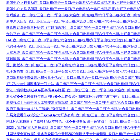
新闻中心 > 行业动态_盘口出租/三合一盘口/平台出租/六合盘口出租/租用/六仔平台出租
新闻中心 > 常见问题_盘口出租/三合一盘口/平台出租/六合盘口出租/租用/六仔平台出租
售后服务_盘口出租/三合一盘口/平台出租/六合盘口出租/租用/六仔平台出租/六仔盘口出
新中原大庄盘_盘口出租/三合一盘口/平台出租/六合盘口出租/租用/六仔平台出租/六仔
微盘理财盘最新三种语言（可以加语种）_盘口出租/三合一盘口/平台出租/六合盘口出租/
金沙平台_盘口出租/三合一盘口/平台出租/六合盘口出租/租用/六仔平台出租/六仔盘口出
OA_盘口出租/三合一盘口/平台出租/六合盘口出租/租用/六仔平台出租/六仔盘口出租平
代购秒杀平台_盘口出租/三合一盘口/平台出租/六合盘口出租/租用/六仔平台出租/六仔
大富系统_盘口出租/三合一盘口/平台出租/六合盘口出租/租用/六仔平台出租/六仔盘口出
环球国际_盘口出租/三合一盘口/平台出租/六合盘口出租/租用/六仔平台出租/六仔盘口出
理、财版本_盘口出租/三合一盘口/平台出租/六合盘口出租/租用/六仔平台出租/六仔盘口
电子发烧友_盘口出租/三合一盘口/平台出租/六合盘口出租/租用/六仔平台出租/六仔盘口
盘口出租徐佳青爆陈水扁收几十亿台币_盘口出租/三合一盘口/平台出租/六合盘口出租/租
17173.com中国游戏第一门户站_盘口出租/三合一盘口/平台出租/六合盘口出租/租用/
浙江17所学校接过��国字号��牌匾_盘口出租/三合一盘口/平台出租/六合盘口出租/
浙江省��全民健身与奥运同行��工作会议和相关业务培训在宁波市举行_盘口出租/三合
新华视点丨当前中国人工智能发展新观察_盘口出租/三合一盘口/平台出租/六合盘口出租/
政府工作报告首提“人工智能+”有何深意？_盘口出租/三合一盘口/平台出租/六合盘口出租
车展究竟看什�?设立“干�?��”对厂家有利_盘口出租/三合一盘口/平台出租/六合盘口
刚上PS5就拉胯了？原神1.5版本钟离、优��池曝光 清一色辅助！_盘口出租/三合一盘
2023，我们的重大科技成就_盘口出租/三合一盘口/平台出租/六合盘口出租/租用/六仔
【网络安全宣传周】天水市委网信办开展2020年网络安全技能培训_盘口出租/三合一盘口